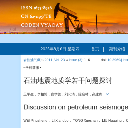
2026年8月6日 星期四
首页
期刊介绍
岩性油气藏
››
2011
,
Vol. 23
››
Issue (3)
: 1–6.
doi:
10.3969/j.is
• 学科前缘 •
石油地震地质学若干问题探讨
卫平生，李相博，雍学善，刘化清，陈启林，高建虎
Discussion on petroleum seismoge
WEI Pingsheng， LI Xiangbo， YONG Xueshan， LIU Huaqing， 