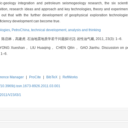
ic-geology integration and petroleum seismogeology research, the six scient
inition, research ideas and approach and key technologies, theory and experimen
ted out that with the further development of geophysical exploration technolog
efficiency development can become true.
ologies,
PetroChina,
technical development,
analysis and thinking
高建虎. 石油地震地质学若干问题探讨[J]. 岩性油气藏, 2011, 23(3): 1–6.
ONG Xueshan， LIU Huaqing， CHEN Qilin， GAO Jianhu. Discussion on petr
 1–6.
rence Manager
|
ProCite
|
BibTeX
|
RefWorks
/10.3969/j.issn.1673-8926.2011.03.001
2011/V23/I3/1