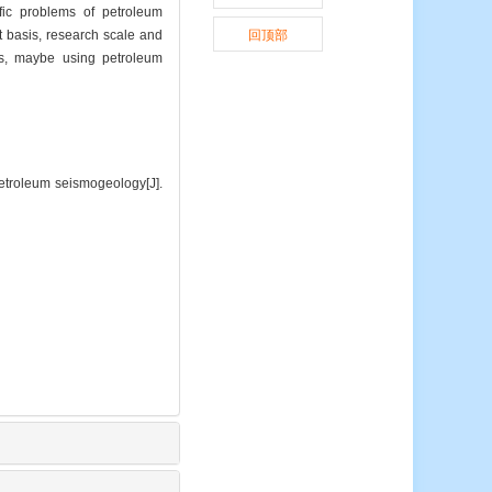
ific problems of petroleum
t basis, research scale and
回顶部
ies, maybe using petroleum
oleum seismogeology[J].