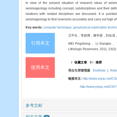
In view of the present situation of research ideas of seism
seismogeology including concept, subdisciplines and their def
relations with related disciplines are discussed. It is poin
seismogeology to find reservoirs accurately and carry out high 
Key words:
computer technique,
geophysical exploration techn
卫平生，李相博，雍学善，刘化清，陈启林，
引用本文
WEI Pingsheng， LI Xiangbo， Y
Lithologic Reservoirs, 2011, 23(3):
/
收藏文章
0
/
推荐
使用本文
导出引用管理器
EndNote
|
Refe
链接本文:
http://www.yxyqc.net/CN
http://www.yxyqc.net/CN/Y
参考文献
相关文章