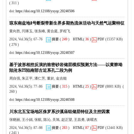
( 311 )
doi:
https://doi.org/10.12108/yxyqc.20240506
琼东南盆地Ⅱ号断裂带新生界多期热流体活动与天然气运聚特征
黄向胜, 闫琢玉, 张东峰, 黄合庭, 罗程飞
2024, Vol.36(5): 67–76
摘要
(
249
)
HTML
(
36
)
PDF
(15357 KB)
( 276 )
doi:
https://doi.org/10.12108/yxyqc.20240507
基于波形相控反演的致密砂岩储层模拟预测方法——以黄骅坳
陷沧东凹陷南部古近系孔二段为例
周自强, 朱正平, 潘仁芳, 董於, 金吉能
2024, Vol.36(5): 77–86
摘要
(
315
)
HTML
(
25
)
PDF
(8001 KB) (
260 )
doi:
https://doi.org/10.12108/yxyqc.20240508
川东北五宝场地区侏罗系沙溪庙组储层特征及主控因素
张晓丽, 王小娟, 张航, 陈沁, 关旭, 赵正望, 王昌勇, 谈曜杰
2024, Vol.36(5): 87–98
摘要
(
283
)
HTML
(
87
)
PDF
(12441 KB)
( 241 )