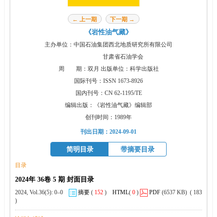
← 上一期
下一期 →
《岩性油气藏》
主办单位：中国石油集团西北地质研究所有限公司
甘肃省石油学会
周 期：双月 出版单位：科学出版社
国际刊号：ISSN 1673-8926
国内刊号：CN 62-1195/TE
编辑出版：《岩性油气藏》编辑部
创刊时间：1989年
刊出日期：2024-09-01
简明目录
带摘要目录
目录
2024年 36卷 5 期 封面目录
2024, Vol.36(5): 0–0
摘要
(
152
)
HTML
(
0
)
PDF
(6537 KB) ( 183
)