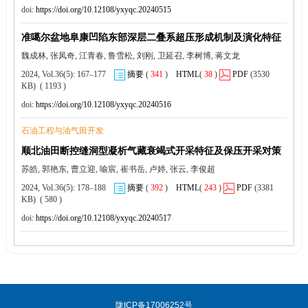
doi:
https://doi.org/10.12108/yxyqc.20240515
准噶尔盆地阜康凹陷东部深层二叠系超压形成机制及演化特征
魏成林, 张凤奇, 江青春, 鲁雪松, 刘刚, 卫延召, 李树博, 蒋文龙
2024, Vol.36(5): 167–177
摘要
(
341
)
HTML
(
38
)
PDF
(3530
KB) ( 1193 )
doi:
https://doi.org/10.12108/yxyqc.20240516
石油工程与油气田开发
顺北油田断控缝洞型凝析气藏衰竭式开采特征及保压开采对策
苏皓, 郭艳东, 曹立迎, 喻宸, 崔书岳, 卢婷, 张云, 李俊超
2024, Vol.36(5): 178–188
摘要
(
392
)
HTML
(
243
)
PDF
(3381
KB) ( 580 )
doi:
https://doi.org/10.12108/yxyqc.20240517
陇ICP备17006252号