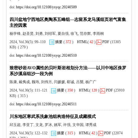
doi:
https://doi.org/10.12108/yxyqc.20240509
四川盆地宁西地区奥陶系五峰组—志留系龙马溪组页岩气富集
主控因素
杨学锋, 赵圣贤, 刘勇, 刘绍军, 夏自强, 徐飞, 范存辉, 李雨桐
2024, Vol.36(5): 99–110
摘要
(
372
)
HTML
(
42
)
PDF
(15305
KB) ( 279 )
doi:
https://doi.org/10.12108/yxyqc.20240510
致密砂岩AVO属性的贝叶斯岩相划分方法——以川中地区侏罗
系沙溪庙组沙一段为例
陈康, 戴隽成, 魏玮, 刘伟方, 闫媛媛, 郗诚, 吕龑, 杨广广
2024, Vol.36(5): 111–121
摘要
(
350
)
HTML
(
120
)
PDF
(25910
KB) ( 315 )
doi:
https://doi.org/10.12108/yxyqc.20240511
川东地区寒武系洗象池组构造特征及成藏模式
邱玉超, 李亚丁, 文龙, 罗冰, 姚军, 许强, 文华国, 谭秀成
2024, Vol.36(5): 122–132
摘要
(
315
)
HTML
(
42
)
PDF
(22074