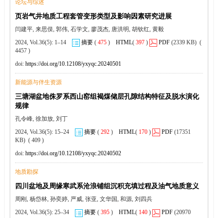
论坛与综述
页岩气井地质工程套管变形类型及影响因素研究进展
闫建平, 来思俣, 郭伟, 石学文, 廖茂杰, 唐洪明, 胡钦红, 黄毅
2024, Vol.36(5): 1–14
摘要
(
475
)
HTML
(
397
)
PDF
(2339 KB) (
4457 )
doi:
https://doi.org/10.12108/yxyqc.20240501
新能源与伴生资源
三塘湖盆地侏罗系西山窑组褐煤储层孔隙结构特征及脱水演化
规律
孔令峰, 徐加放, 刘丁
2024, Vol.36(5): 15–24
摘要
(
292
)
HTML
(
170
)
PDF
(17351
KB) ( 409 )
doi:
https://doi.org/10.12108/yxyqc.20240502
地质勘探
四川盆地及周缘寒武系沧浪铺组沉积充填过程及油气地质意义
周刚, 杨岱林, 孙奕婷, 严威, 张亚, 文华国, 和源, 刘四兵
2024, Vol.36(5): 25–34
摘要
(
395
)
HTML
(
140
)
PDF
(20970