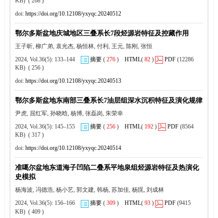
KB) ( 268 )
doi:
https://doi.org/10.12108/yxyqc.20240512
鄂尔多斯盆地庆城地区三叠系长7段烃源岩特征及控藏作用
王子昕, 柳广弟, 袁光杰, 杨恒林, 付利, 王元, 陈刚, 张恒
2024, Vol.36(5): 133–144
摘要
(
276
)
HTML
(
82
)
PDF
(12286
KB) ( 256 )
doi:
https://doi.org/10.12108/yxyqc.20240513
鄂尔多斯盆地东南部三叠系长7油层组深水沉积特征及演化规律
尹虎, 屈红军, 孙晓晗, 杨博, 张磊岗, 朱荣幸
2024, Vol.36(5): 145–155
摘要
(
256
)
HTML
(
192
)
PDF
(8564
KB) ( 317 )
doi:
https://doi.org/10.12108/yxyqc.20240514
准噶尔盆地东道海子凹陷二叠系平地泉组烃源岩特征及热演化
史模拟
杨海波, 冯德浩, 杨小艺, 郭文建, 韩杨, 苏加佳, 杨皩, 刘成林
2024, Vol.36(5): 156–166
摘要
(
309
)
HTML
(
93
)
PDF
(9415
KB) ( 409 )