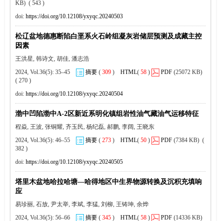
KB) ( 543 )
doi:
https://doi.org/10.12108/yxyqc.20240503
松辽盆地德惠断陷白垩系火石岭组凝灰岩储层预测及成藏主控
因素
王洪星, 韩诗文, 胡佳, 潘志浩
2024, Vol.36(5): 35–45
摘要
(
309
)
HTML
(
58
)
PDF
(25072 KB)
( 270 )
doi:
https://doi.org/10.12108/yxyqc.20240504
渤中凹陷渤中A-2区新近系明化镇组岩性油气藏油气运移特征
程焱, 王波, 张铜耀, 齐玉民, 杨纪磊, 郝鹏, 李阔, 王晓东
2024, Vol.36(5): 46–55
摘要
(
273
)
HTML
(
50
)
PDF
(7384 KB) (
382 )
doi:
https://doi.org/10.12108/yxyqc.20240505
塔里木盆地哈拉哈塘—哈得地区中生界物源转换及沉积充填响
应
易珍丽, 石放, 尹太举, 李斌, 李猛, 刘柳, 王铸坤, 余烨
2024, Vol.36(5): 56–66
摘要
(
345
)
HTML
(
58
)
PDF
(14336 KB)