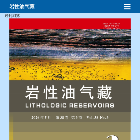
岩性油气藏
过刊浏览