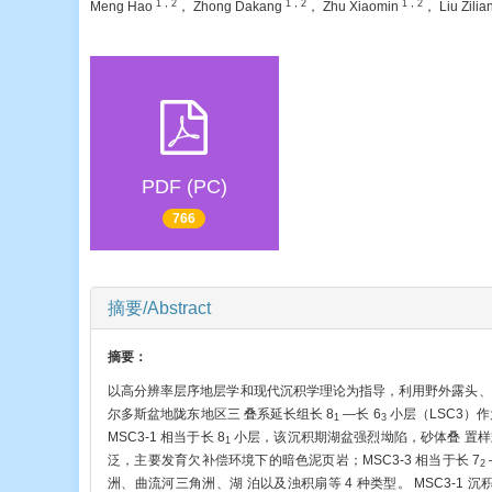
1，2
1，2
1，2
Meng Hao
， Zhong Dakang
， Zhu Xiaomin
， Liu Zilia
PDF (PC)
766
摘要/Abstract
摘要：
以高分辨率层序地层学和现代沉积学理论为指导，利用野外露头、
尔多斯盆地陇东地区三 叠系延长组长 8
—长 6
小层（LSC3）作
1
3
MSC3-1 相当于长 8
小层，该沉积期湖盆强烈坳陷，砂体叠 置样式
1
泛，主要发育欠补偿环境下的暗色泥页岩；MSC3-3 相当于长 7
2
洲、曲流河三角洲、湖 泊以及浊积扇等 4 种类型。 MSC3-1