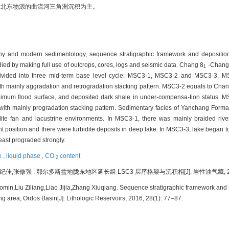
来自北东物源的曲流河三角洲沉积为主。
phy and modern sedimentology, sequence stratigraphic framework and deposition
d by making full use of outcrops, cores, logs and seismic data. Chang 8
-Chang
1
 divided into three mid-term base level cycle: MSC3-1, MSC3-2 and MSC3-3. 
ith mainly aggradation and retrogradation stacking pattern. MSC3-2 equals to Cha
imum flood surface, and deposited dark shale in under-compensa-tion status. 
 with mainly progradation stacking pattern. Sedimentary facies of Yanchang Form
bidite fan and lacustrine environments. In MSC3-1, there was mainly braided riv
 position and there were turbidite deposits in deep lake. In MSC3-3, lake began t
east prograded strongly.
e ,
liquid phase ,
CO
content
2
修强 . 鄂尔多斯盆地陇东地区延长组 LSC3 层序格架与沉积相[J]. 岩性油气藏, 2016, 2
n,Liu Ziliang,Liao Jijia,Zhang Xiuqiang. Sequence stratigraphic framework and 
 area, Ordos Basin[J]. Lithologic Reservoirs, 2016, 28(1): 77–87.