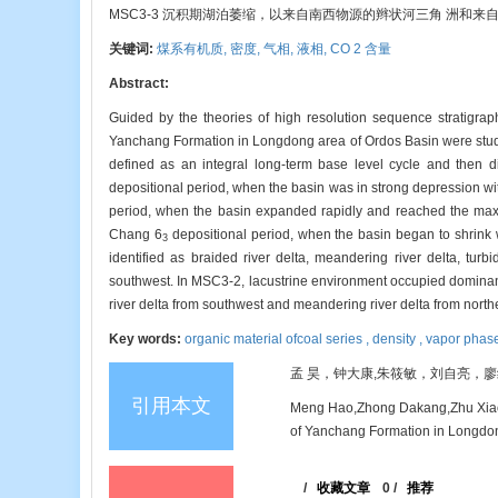
MSC3-3 沉积期湖泊萎缩，以来自南西物源的辫状河三角 洲和
关键词:
煤系有机质,
密度,
气相,
液相,
CO 2 含量
Abstract:
Guided by the theories of high resolution sequence stratigra
Yanchang Formation in Longdong area of Ordos Basin were studie
defined as an integral long-term base level cycle and then
depositional period, when the basin was in strong depression w
period, when the basin expanded rapidly and reached the max
Chang 6
depositional period, when the basin began to shrink
3
identified as braided river delta, meandering river delta, tur
southwest. In MSC3-2, lacustrine environment occupied dominant
river delta from southwest and meandering river delta from north
Key words:
organic material ofcoal series ,
density ,
vapor phas
孟 昊，钟大康,朱筱敏，刘自亮，廖纪佳,张
引用本文
Meng Hao,Zhong Dakang,Zhu Xiaomi
of Yanchang Formation in Longdong
/
收藏文章
0
/
推荐