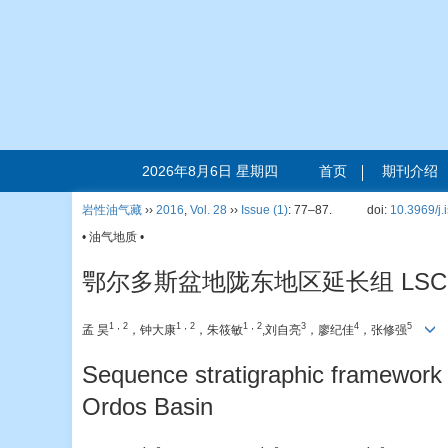
2026年8月6日 星期四
首页
期刊介绍
岩性油气藏
››
2016
,
Vol. 28
››
Issue (1)
: 77–87.
doi:
10.3969/j
• 油气地质 •
鄂尔多斯盆地陇东地区延长组 LSC
1，2
1，2
1，2
3
4
5
孟 昊
，钟大康
，朱筱敏
,刘自亮
，廖纪佳
，张修强
Sequence stratigraphic framework
Ordos Basin