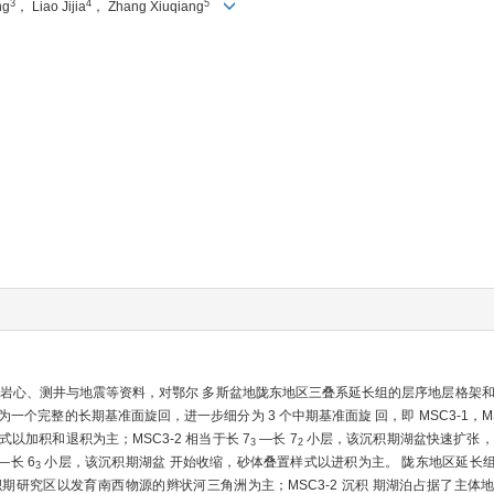
3
4
5
ng
， Liao Jijia
， Zhang Xiuqiang
岩心、测井与地震等资料，对鄂尔 多斯盆地陇东地区三叠系延长组的层序地层格架和
为一个完整的长期基准面旋回，进一步细分为 3 个中期基准面旋 回，即 MSC3-1，MSC3
以加积和退积为主；MSC3-2 相当于长 7
—长 7
小层，该沉积期湖盆快速扩张，
3
2
—长 6
小层，该沉积期湖盆 开始收缩，砂体叠置样式以进积为主。 陇东地区延长
3
 沉积期研究区以发育南西物源的辫状河三角洲为主；MSC3-2 沉积 期湖泊占据了主