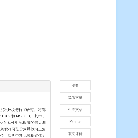
摘要
参考文献
沉积环境进行了研究。 将鄂
相关文章
-2 和 MSC3-3。 其中，
Metrics
达到延长组沉积 期的最大湖
组沉积相可划分为辫状河三角
本文评价
体地位，深湖中常见浊积砂体；