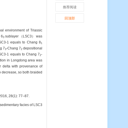
推荐阅读
回顶部
al environment of Triassic
 6
sublayer （LSC3） was
3
MSC3-1 equals to Chang 8
1
ng 7
-Chang 7
depositional
3
2
MSC3-1 equals to Chang 7
-
2
ation in Longdong area was
er delta with provenance of
o decrease, so both braided
8(1): 77–87.
sedimentary facies of LSC3