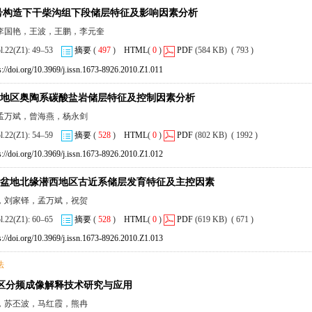
 号构造下干柴沟组下段储层特征及影响因素分析
李国艳，王波，王鹏，李元奎
ol.22(Z1): 49–53
摘要
(
497
)
HTML
(
0
)
PDF
(584 KB) ( 793 )
s://doi.org/10.3969/j.issn.1673-8926.2010.Z1.011
地区奥陶系碳酸盐岩储层特征及控制因素分析
孟万斌，曾海燕，杨永剑
ol.22(Z1): 54–59
摘要
(
528
)
HTML
(
0
)
PDF
(802 KB) ( 1992 )
s://doi.org/10.3969/j.issn.1673-8926.2010.Z1.012
盆地北缘潜西地区古近系储层发育特征及主控因素
，刘家铎，孟万斌，祝贺
ol.22(Z1): 60–65
摘要
(
528
)
HTML
(
0
)
PDF
(619 KB) ( 671 )
s://doi.org/10.3969/j.issn.1673-8926.2010.Z1.013
法
地区分频成像解释技术研究与应用
，苏丕波，马红霞，熊冉