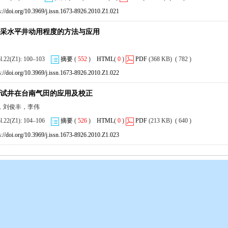
s://doi.org/10.3969/j.issn.1673-8926.2010.Z1.021
采水平井动用程度的方法与应用
ol.22(Z1): 100–103
摘要
(
552
)
HTML
(
0
)
PDF
(368 KB) ( 782 )
s://doi.org/10.3969/j.issn.1673-8926.2010.Z1.022
试井在台南气田的应用及校正
，刘俊丰，李伟
ol.22(Z1): 104–106
摘要
(
526
)
HTML
(
0
)
PDF
(213 KB) ( 640 )
s://doi.org/10.3969/j.issn.1673-8926.2010.Z1.023
陇ICP备17006252号
版权所有© 2018 中国石油集团西北地质研究所有限公司《
岩性油气藏
》编辑部
号(陇ICP备17006252号) 电话：0931-8686158;8686058;8686288 邮箱：yxy