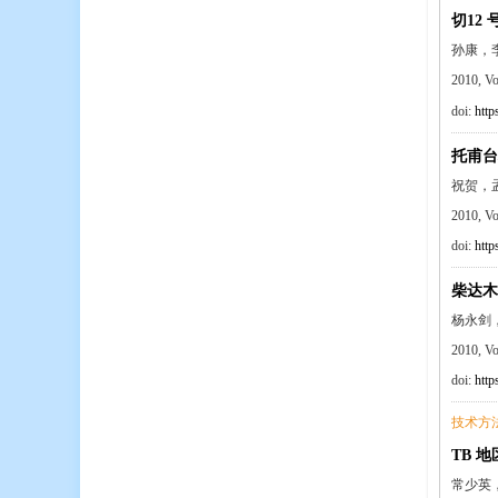
切12
孙康，
2010, V
doi:
http
托甫台
祝贺，
2010, V
doi:
http
柴达木
杨永剑
2010, V
doi:
http
技术方
TB 
常少英