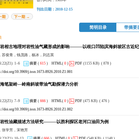
创刊时间：1989年
刊出日期：2010-12-15
一期
下一期 →
简明目录
带摘要
质
岩相古地理对岩性油气藏形成的影响———以歧口凹陷滨海斜坡区古近纪
，苏俊青，钱茂路，杨冰，刘志英
ol.22(Z1): 1–6
摘要
(
615
)
HTML
(
0
)
PDF
(1155 KB) ( 878 )
s://doi.org/10.3969/j.issn.1673-8926.2010.Z1.001
海笔架岭—岭南斜坡带油气勘探潜力分析
ol.22(Z1): 7–9
摘要
(
666
)
HTML
(
0
)
PDF
(475 KB) ( 476 )
s://doi.org/10.3969/j.issn.1673-8926.2010.Z1.002
岩性油藏描述方法研究———以胜利探区老河口油田为例
，张学芳，宋艳芳
ol.22(Z1): 10–13
摘要
(
666
)
HTML
(
0
)
PDF
(548 KB) ( 1148 )