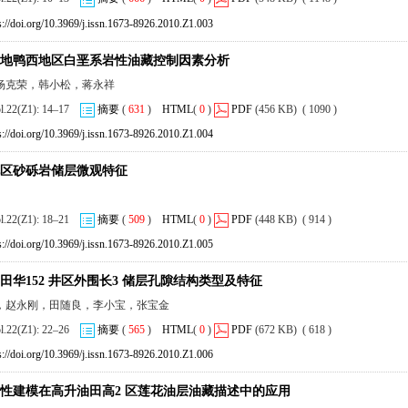
s://doi.org/10.3969/j.issn.1673-8926.2010.Z1.003
地鸭西地区白垩系岩性油藏控制因素分析
杨克荣，韩小松，蒋永祥
ol.22(Z1): 14–17
摘要
(
631
)
HTML
(
0
)
PDF
(456 KB) ( 1090 )
s://doi.org/10.3969/j.issn.1673-8926.2010.Z1.004
区砂砾岩储层微观特征
ol.22(Z1): 18–21
摘要
(
509
)
HTML
(
0
)
PDF
(448 KB) ( 914 )
s://doi.org/10.3969/j.issn.1673-8926.2010.Z1.005
田华152 井区外围长3 储层孔隙结构类型及特征
，赵永刚，田随良，李小宝，张宝金
ol.22(Z1): 22–26
摘要
(
565
)
HTML
(
0
)
PDF
(672 KB) ( 618 )
s://doi.org/10.3969/j.issn.1673-8926.2010.Z1.006
性建模在高升油田高2 区莲花油层油藏描述中的应用