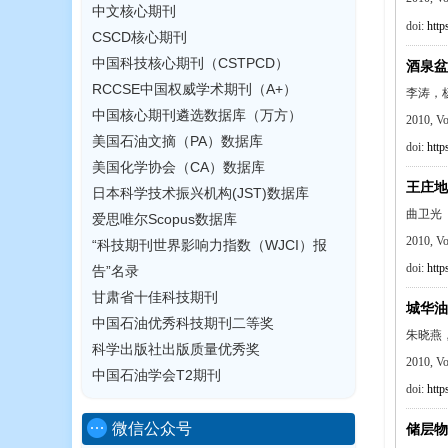
中文核心期刊
doi:
http
CSCD核心期刊
中国科技核心期刊（CSTPCD）
酒泉盆
RCCSE中国权威学术期刊（A+）
李涛，
中国核心期刊遴选数据库（万方）
2010, V
美国石油文摘（PA）数据库
doi:
http
美国化学协会（CA）数据库
王庄地
日本科学技术振兴机构(JST)数据库
曲卫光
爱思唯尔Scopus数据库
2010, V
“科技期刊世界影响力指数（WJCI）报
doi:
http
告”名录
甘肃省十佳科技期刊
城华油
中国石油优秀科技期刊二等奖
朱晓燕
科学出版社出版质量优秀奖
2010, V
中国石油学会T2期刊
doi:
http
微信公众号
储层物