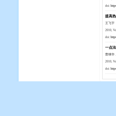
doi:
http
提高热
王飞宇
2010, V
doi:
http
一点法
曹继华
2010, V
doi:
http
地址：甘肃省兰州市城关区雁儿湾路535