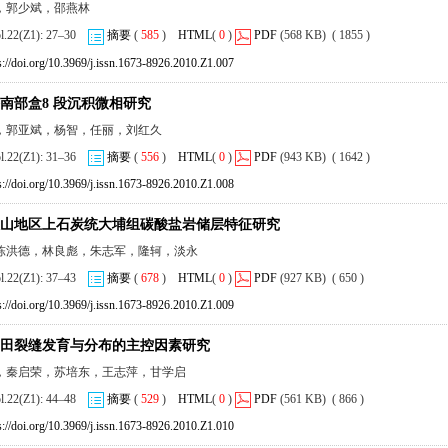
，郭少斌，邵燕林
ol.22(Z1): 27–30
摘要
(
585
)
HTML
(
0
)
PDF
(568 KB) ( 1855 )
s://doi.org/10.3969/j.issn.1673-8926.2010.Z1.007
南部盒8 段沉积微相研究
，郭亚斌，杨智，任丽，刘红久
ol.22(Z1): 31–36
摘要
(
556
)
HTML
(
0
)
PDF
(943 KB) ( 1642 )
s://doi.org/10.3969/j.issn.1673-8926.2010.Z1.008
山地区上石炭统大埔组碳酸盐岩储层特征研究
陈洪德，林良彪，朱志军，隆轲，淡永
ol.22(Z1): 37–43
摘要
(
678
)
HTML
(
0
)
PDF
(927 KB) ( 650 )
s://doi.org/10.3969/j.issn.1673-8926.2010.Z1.009
田裂缝发育与分布的主控因素研究
，秦启荣，苏培东，王志萍，甘学启
ol.22(Z1): 44–48
摘要
(
529
)
HTML
(
0
)
PDF
(561 KB) ( 866 )
s://doi.org/10.3969/j.issn.1673-8926.2010.Z1.010