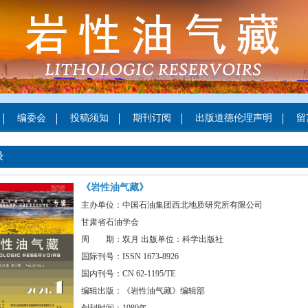
编委会
投稿须知
期刊订阅
出版道德伦理声明
留
录
《岩性油气藏》
主办单位：中国石油集团西北地质研究所有限公司
甘肃省石油学会
周 期：双月 出版单位：科学出版社
国际刊号：ISSN 1673-8926
国内刊号：CN 62-1195/TE
编辑出版：《岩性油气藏》编辑部