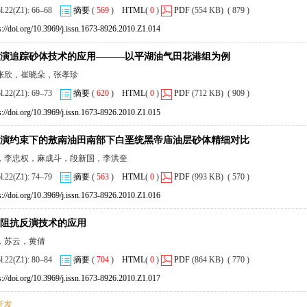
ol.22(Z1): 66–68
摘要
(
569
)
HTML
(
0
)
PDF
(554 KB) ( 879 )
s://doi.org/10.3969/j.issn.1673-8926.2010.Z1.014
演追踪砂体技术的应用———以平湖油气田花港组为例
张欣，崔晓朵，张孝珍
ol.22(Z1): 69–73
摘要
(
620
)
HTML
(
0
)
PDF
(712 KB) ( 909 )
s://doi.org/10.3969/j.issn.1673-8926.2010.Z1.015
演约束下的敖南油田南部下白垩统黑帝庙油层砂体精细对比
，李忠权，麻成斗，段新国，李洪奎
ol.22(Z1): 74–79
摘要
(
563
)
HTML
(
0
)
PDF
(993 KB) ( 570 )
s://doi.org/10.3969/j.issn.1673-8926.2010.Z1.016
阻抗反演技术的应用
，苏云，黄倩
ol.22(Z1): 80–84
摘要
(
704
)
HTML
(
0
)
PDF
(864 KB) ( 770 )
s://doi.org/10.3969/j.issn.1673-8926.2010.Z1.017
开发