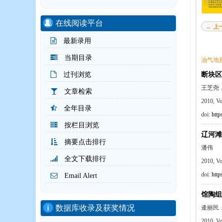
在线阅读平台
← 上
最新录用
当期目录
油气地
断块区
过刊浏览
王芝尧
文章检索
2010, V
全年目录
doi:
http
按栏目浏览
辽河滩
摘要点击排行
潘伟
全文下载排行
2010, V
doi:
http
Email Alert
馆陶组
数据库收录及获奖情况
逄丽民
2010, V