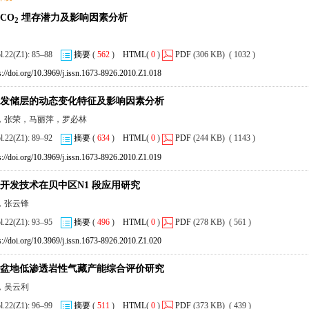
CO
埋存潜力及影响因素分析
2
ol.22(Z1): 85–88
摘要
(
562
)
HTML
(
0
)
PDF
(306 KB) ( 1032 )
s://doi.org/10.3969/j.issn.1673-8926.2010.Z1.018
发储层的动态变化特征及影响因素分析
，张荣，马丽萍，罗必林
ol.22(Z1): 89–92
摘要
(
634
)
HTML
(
0
)
PDF
(244 KB) ( 1143 )
s://doi.org/10.3969/j.issn.1673-8926.2010.Z1.019
开发技术在贝中区N1 段应用研究
，张云锋
ol.22(Z1): 93–95
摘要
(
496
)
HTML
(
0
)
PDF
(278 KB) ( 561 )
s://doi.org/10.3969/j.issn.1673-8926.2010.Z1.020
盆地低渗透岩性气藏产能综合评价研究
，吴云利
ol.22(Z1): 96–99
摘要
(
511
)
HTML
(
0
)
PDF
(373 KB) ( 439 )