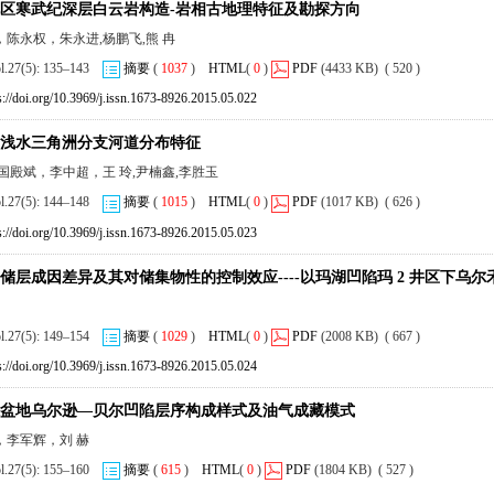
区寒武纪深层白云岩构造-岩相古地理特征及勘探方向
陈永权，朱永进,杨鹏飞,熊 冉
ol.27(5): 135–143
摘要
(
1037
)
HTML
(
0
)
PDF
(4433 KB) ( 520 )
s://doi.org/10.3969/j.issn.1673-8926.2015.05.022
浅水三角洲分支河道分布特征
国殿斌，李中超，王 玲,尹楠鑫,李胜玉
ol.27(5): 144–148
摘要
(
1015
)
HTML
(
0
)
PDF
(1017 KB) ( 626 )
s://doi.org/10.3969/j.issn.1673-8926.2015.05.023
储层成因差异及其对储集物性的控制效应----以玛湖凹陷玛 2 井区下乌尔
ol.27(5): 149–154
摘要
(
1029
)
HTML
(
0
)
PDF
(2008 KB) ( 667 )
s://doi.org/10.3969/j.issn.1673-8926.2015.05.024
盆地乌尔逊—贝尔凹陷层序构成样式及油气成藏模式
，李军辉，刘 赫
ol.27(5): 155–160
摘要
(
615
)
HTML
(
0
)
PDF
(1804 KB) ( 527 )