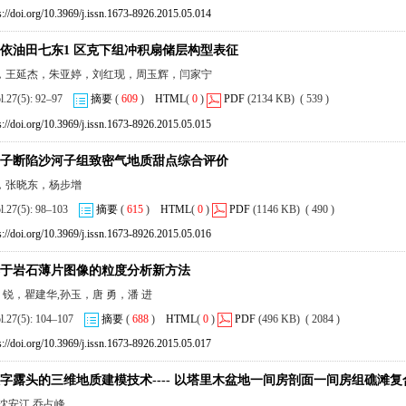
s://doi.org/10.3969/j.issn.1673-8926.2015.05.014
依油田七东1 区克下组冲积扇储层构型表征
，王延杰，朱亚婷，刘红现，周玉辉，闫家宁
ol.27(5): 92–97
摘要
(
609
)
HTML
(
0
)
PDF
(2134 KB) ( 539 )
s://doi.org/10.3969/j.issn.1673-8926.2015.05.015
子断陷沙河子组致密气地质甜点综合评价
，张晓东，杨步增
ol.27(5): 98–103
摘要
(
615
)
HTML
(
0
)
PDF
(1146 KB) ( 490 )
s://doi.org/10.3969/j.issn.1673-8926.2015.05.016
于岩石薄片图像的粒度分析新方法
朱 锐，瞿建华,孙玉，唐 勇，潘 进
ol.27(5): 104–107
摘要
(
688
)
HTML
(
0
)
PDF
(496 KB) ( 2084 )
s://doi.org/10.3969/j.issn.1673-8926.2015.05.017
字露头的三维地质建模技术---- 以塔里木盆地一间房剖面一间房组礁滩复
沈安江,乔占峰