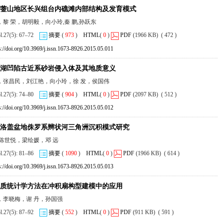
蓥山地区长兴组台内礁滩内部结构及发育模式
黎 荣，胡明毅，向小玲,秦 鹏,孙跃东
ol.27(5): 67–72
摘要
(
973
)
HTML
(
0
)
PDF
(1966 KB) ( 472 )
s://doi.org/10.3969/j.issn.1673-8926.2015.05.011
湖凹陷古近系砂岩侵入体及其地质意义
，张昌民，刘江艳，向小玲，徐 发，侯国伟
ol.27(5): 74–80
摘要
(
904
)
HTML
(
0
)
PDF
(2097 KB) ( 512 )
s://doi.org/10.3969/j.issn.1673-8926.2015.05.012
洛盖盆地侏罗系辫状河三角洲沉积模式研究
，陈世悦，梁绘媛，邓 远
ol.27(5): 81–86
摘要
(
1090
)
HTML
(
0
)
PDF
(1966 KB) ( 614 )
s://doi.org/10.3969/j.issn.1673-8926.2015.05.013
质统计学方法在冲积扇构型建模中的应用
，李晓梅，谢 丹，孙国强
ol.27(5): 87–92
摘要
(
552
)
HTML
(
0
)
PDF
(911 KB) ( 591 )