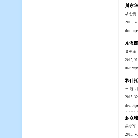
川东华
胡忠贵，
2015, V
doi:
http
东海西
黄苓渝
2015, V
doi:
http
和什托
王 越
2015, V
doi:
http
多点地
吴小军
2015, V