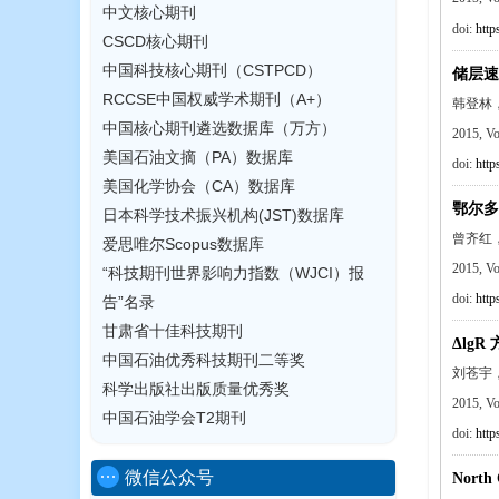
中文核心期刊
doi:
http
CSCD核心期刊
中国科技核心期刊（CSTPCD）
储层速
RCCSE中国权威学术期刊（A+）
韩登林
中国核心期刊遴选数据库（万方）
2015, V
美国石油文摘（PA）数据库
doi:
http
美国化学协会（CA）数据库
鄂尔多
日本科学技术振兴机构(JST)数据库
曾齐红
爱思唯尔Scopus数据库
2015, V
“科技期刊世界影响力指数（WJCI）报
doi:
http
告”名录
甘肃省十佳科技期刊
Δlg
中国石油优秀科技期刊二等奖
刘苍宇
科学出版社出版质量优秀奖
2015, V
中国石油学会T2期刊
doi:
http
微信公众号
Nort