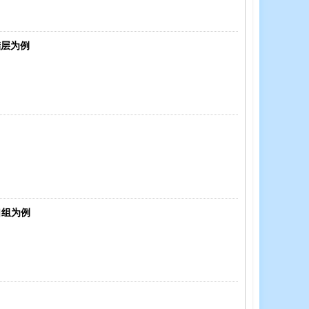
储层为例
口组为例