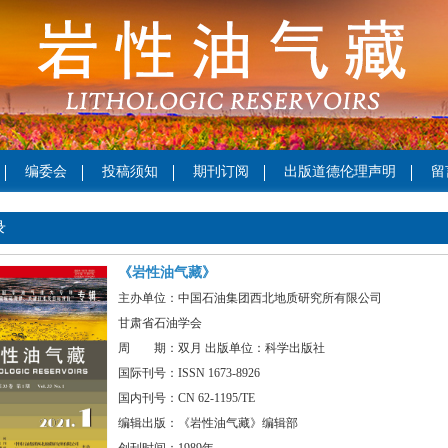
编委会
投稿须知
期刊订阅
出版道德伦理声明
留
录
《岩性油气藏》
主办单位：中国石油集团西北地质研究所有限公司
甘肃省石油学会
周 期：双月 出版单位：科学出版社
国际刊号：ISSN 1673-8926
国内刊号：CN 62-1195/TE
编辑出版：《岩性油气藏》编辑部