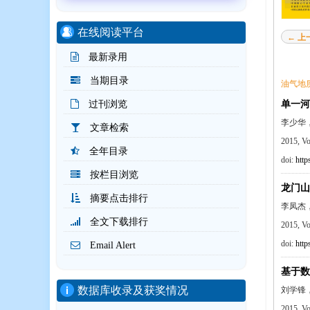
在线阅读平台
← 上
最新录用
当期目录
油气地
单一河
过刊浏览
李少华
文章检索
2015, V
全年目录
doi:
http
按栏目浏览
龙门山
摘要点击排行
李凤杰
全文下载排行
2015, V
doi:
http
Email Alert
基于数
数据库收录及获奖情况
刘学锋
2015, V