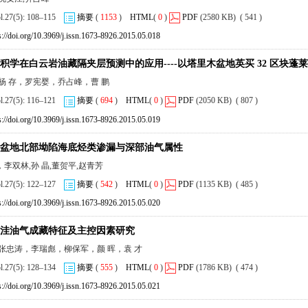
ol.27(5): 108–115
摘要
(
1153
)
HTML
(
0
)
PDF
(2580 KB) ( 541 )
s://doi.org/10.3969/j.issn.1673-8926.2015.05.018
积学在白云岩油藏隔夹层预测中的应用----以塔里木盆地英买 32 区块蓬
杨 存，罗宪婴，乔占峰，曹 鹏
ol.27(5): 116–121
摘要
(
694
)
HTML
(
0
)
PDF
(2050 KB) ( 807 )
s://doi.org/10.3969/j.issn.1673-8926.2015.05.019
盆地北部坳陷海底烃类渗漏与深部油气属性
李双林,孙 晶,董贺平,赵青芳
ol.27(5): 122–127
摘要
(
542
)
HTML
(
0
)
PDF
(1135 KB) ( 485 )
s://doi.org/10.3969/j.issn.1673-8926.2015.05.020
洼油气成藏特征及主控因素研究
，张忠涛，李瑞彪，柳保军，颜 晖，袁 才
ol.27(5): 128–134
摘要
(
555
)
HTML
(
0
)
PDF
(1786 KB) ( 474 )
s://doi.org/10.3969/j.issn.1673-8926.2015.05.021