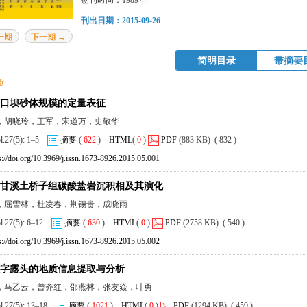
创刊时间：1989年
刊出日期：2015-09-26
一期
下一期 →
简明目录
带摘要
质
口坝砂体规模的定量表征
，胡晓玲，王军，宋道万，史敬华
ol.27(5): 1–5
摘要
(
622
)
HTML
(
0
)
PDF
(883 KB) ( 832 )
s://doi.org/10.3969/j.issn.1673-8926.2015.05.001
甘溪土桥子组碳酸盐岩沉积相及其演化
，屈雪林，杜凌春，荆锡贵，成晓雨
ol.27(5): 6–12
摘要
(
630
)
HTML
(
0
)
PDF
(2758 KB) ( 540 )
s://doi.org/10.3969/j.issn.1673-8926.2015.05.002
字露头的地质信息提取与分析
，马乙云，曾齐红，邵燕林，张友焱，叶勇
ol.27(5): 13–18
摘要
(
1021
)
HTML
(
0
)
PDF
(1294 KB) ( 459 )