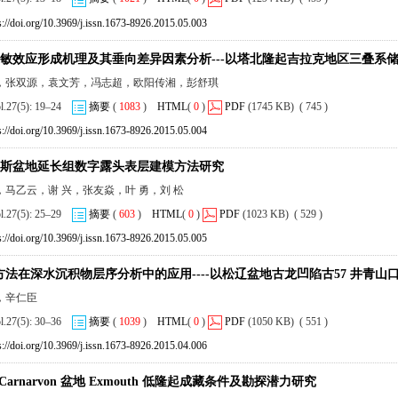
s://doi.org/10.3969/j.issn.1673-8926.2015.05.003
敏效应形成机理及其垂向差异因素分析---以塔北隆起吉拉克地区三叠系
，张双源，袁文芳，冯志超，欧阳传湘，彭舒琪
ol.27(5): 19–24
摘要
(
1083
)
HTML
(
0
)
PDF
(1745 KB) ( 745 )
s://doi.org/10.3969/j.issn.1673-8926.2015.05.004
斯盆地延长组数字露头表层建模方法研究
，马乙云，谢 兴，张友焱，叶 勇，刘 松
ol.27(5): 25–29
摘要
(
603
)
HTML
(
0
)
PDF
(1023 KB) ( 529 )
s://doi.org/10.3969/j.issn.1673-8926.2015.05.005
R 方法在深水沉积物层序分析中的应用----以松辽盆地古龙凹陷古57 井青山
，辛仁臣
ol.27(5): 30–36
摘要
(
1039
)
HTML
(
0
)
PDF
(1050 KB) ( 551 )
s://doi.org/10.3969/j.issn.1673-8926.2015.04.006
h Carnarvon 盆地 Exmouth 低隆起成藏条件及勘探潜力研究