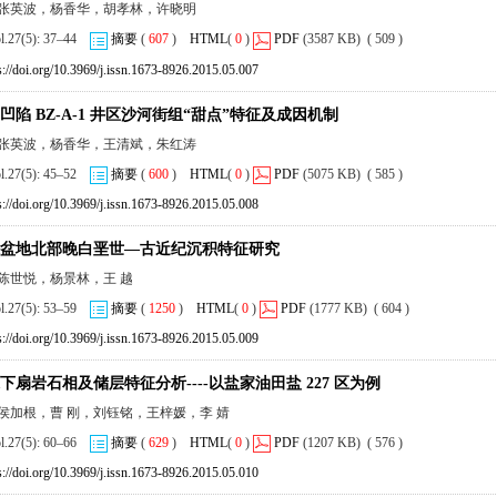
，张英波，杨香华，胡孝林，许晓明
ol.27(5): 37–44
摘要
(
607
)
HTML
(
0
)
PDF
(3587 KB) ( 509 )
s://doi.org/10.3969/j.issn.1673-8926.2015.05.007
凹陷 BZ-A-1 井区沙河街组“甜点”特征及成因机制
，张英波，杨香华，王清斌，朱红涛
ol.27(5): 45–52
摘要
(
600
)
HTML
(
0
)
PDF
(5075 KB) ( 585 )
s://doi.org/10.3969/j.issn.1673-8926.2015.05.008
盆地北部晚白垩世—古近纪沉积特征研究
，陈世悦，杨景林，王 越
ol.27(5): 53–59
摘要
(
1250
)
HTML
(
0
)
PDF
(1777 KB) ( 604 )
s://doi.org/10.3969/j.issn.1673-8926.2015.05.009
下扇岩石相及储层特征分析----以盐家油田盐 227 区为例
，侯加根，曹 刚，刘钰铭，王梓媛，李 婧
ol.27(5): 60–66
摘要
(
629
)
HTML
(
0
)
PDF
(1207 KB) ( 576 )
s://doi.org/10.3969/j.issn.1673-8926.2015.05.010