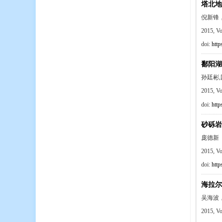
塔北地
倪新锋，
2015, V
doi:
http
鄱阳湖
孙廷彬,
2015, V
doi:
http
砂砾岩
庞德新
2015, V
doi:
http
海拉尔
吴海波
2015, V